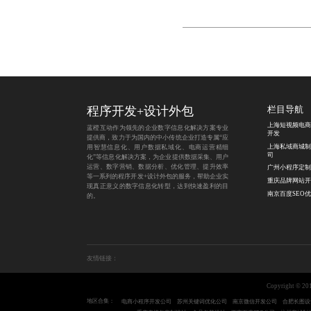
程序开发
+
设计外包
栏目导航
上海短视频电商
蓝橙互动作为领先的企业数字信息化解决方案专业
开发
提供商，致力于为国内的中小传统企业打造专属“应
上海私域商城制
用智慧信息化、用户数据私域化、电商运营精细
司
化”等信息化解决方案，为企业提供数据采集、用户
运营、数字营销、数据分析、优化管理、提升效率
广州小程序定制
等一系列的程序开发+设计外包的服务，帮助企业实
重庆品牌网站开
现真正意义的数字信息化转型，达到快速盈利的目
南京百度SEO
的。
友情链接：
Copyright 
地区合集：
电商小程序开发公司
苏州关键词优化公司
南京微信开发公司
合肥长图设