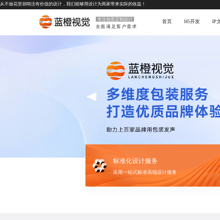
从不做花里胡哨没有价值的设计，我们能够用设计为商家带来实际的收益！
专注创意定制设计
首页
H5开发
I
全面满足客户需求
标准化设计服务
采用一站式标准高端设计服务