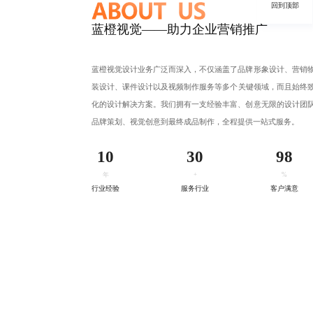
回到顶部
蓝橙视觉——助力企业营销推广
蓝橙视觉设计业务广泛而深入，不仅涵盖了
品牌形象设计
、
营销
装设计、
课件设计
以及视频制作服务等多个关键领域，而且始终
化的设计解决方案。我们拥有一支经验丰富、创意无限的设计团
品牌策划、视觉创意到最终成品制作，全程提供一站式服务。
10
30
98
年
+
%
行业经验
服务行业
客户满意