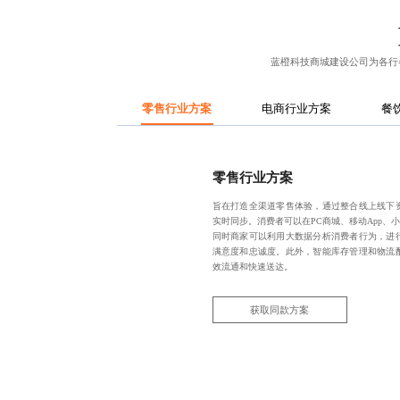
蓝橙科技
商城建设公司
为各行
零售行业方案
电商行业方案
餐
零售行业方案
旨在打造全渠道零售体验，通过整合线上线下
实时同步。消费者可以在PC商城、移动App、
同时商家可以利用大数据分析消费者行为，进
满意度和忠诚度。此外，智能库存管理和物流
效流通和快速送达。
获取同款方案