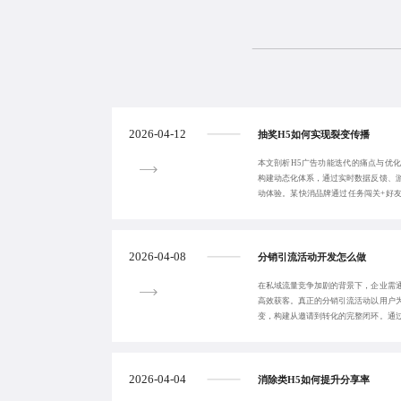
2026-04-12
抽奖H5如何实现裂变传播
本文剖析H5广告功能迭代的痛点与优
构建动态化体系，通过实时数据反馈、
动体验。某快消品牌通过任务闯关+好
至4.2分钟，
2026-04-08
分销引流活动开发怎么做
在私域流量竞争加剧的背景下，企业需
高效获客。真正的分销引流活动以用户
变，构建从邀请到转化的完整闭环。通
励与数据追踪，
2026-04-04
消除类H5如何提升分享率