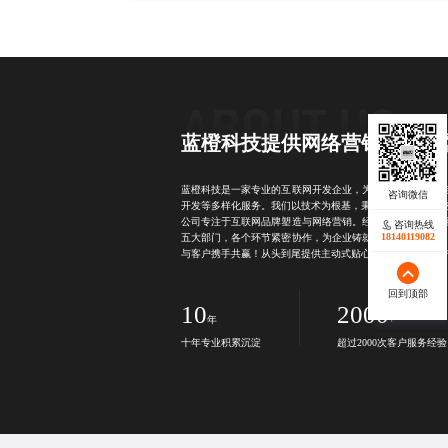
蓝橙科技提供网络营销活动专
蓝橙科技是一家专业的互联网开发企业，为众多品牌提供包
开发等多样化服务。我们以技术为根基，秉持诚信经营的理
公司专注于互联网品牌塑造与网络营销。经过10年的积累，
咨询热线
咨询热线
18140119082
18140119082
五大部门，各个环节紧密协作，为企业铸就高端互联网产品
与客户携手共赢！从头到尾提供主动式贴心服务，竭力让客
回到顶部
回到顶部
10
2000
年
+
十年专业积累沉淀
超过2000次客户服务经验