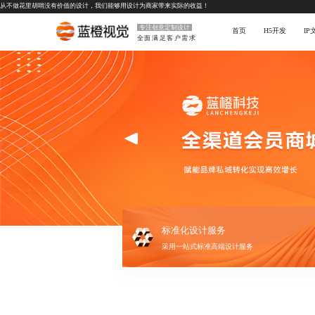
从不做花里胡哨没有价值的设计，我们能够用设计为商家带来实际的收益！
专注创意定制设计
首页
H5开发
I
全面满足客户需求
标准化设计服务
采用一站式标准高端设计服务