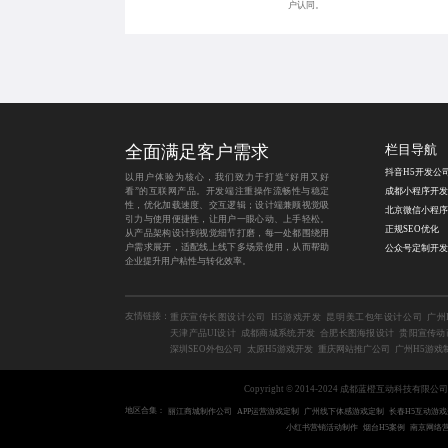
户认同。
全面满足客户需求
栏目导航
抖音H5开发公
以用户体验为核心，我们致力于打造“好用又好
看”的互联网产品。开发端注重操作流畅性与稳定
性，优化加载速度、交互逻辑；设计端兼顾视觉吸
引力与使用便捷性，让用户一眼心动、上手轻松。
正规SEO优化
从产品架构设计到视觉细节打磨，每一处都围绕用
户需求展开，适配线上线下多场景使用，从而帮助
企业提升用户粘性与转化效率。
友情链接：
重庆宣传长图设计公司
H5游戏开发
昆明美工包年设计公司
广州
天津产品UI设计
成都商城系统开发
合肥长图海报设计
贵阳宣传动
深圳SEO外包公司
太原H5游戏开发
重庆网站推广公司
广州H5游戏
Copyright © 2014-2024 成都蓝橙互动科技有限公
地区合集：
丽江商城制作公司
APP运营游戏定制
广州线下体感游戏定制
长春H5互动游戏
小红书营销活动制作
烟台H5案例
南京网络营