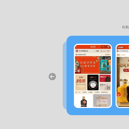
积累
序
，提升购物体验，打造综合服务平台
小程序，活动背景聚焦于满足母婴消费群
盖直播预告锁定商品、秒杀抢购超值优
线上购物与线下服务。活动效果显著，提