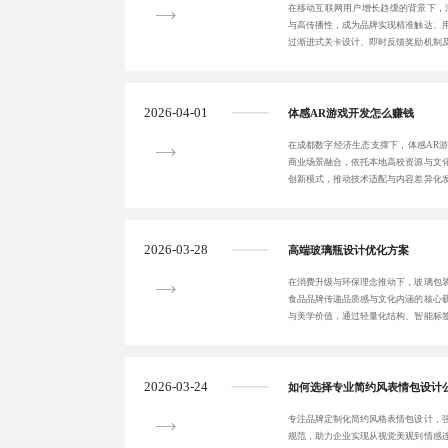
在移动互联网用户增长趋缓的背景下，
与高传播性，成为品牌实现精准触达、
过渐进式关卡设计、即时反馈奖励机制
户沉浸感与分享
2026-04-01
体感AR游戏开发怎么赚钱
在成都数字经济生态支撑下，体感AR
商业场景融合，依托本地高校资源与文
创新模式，推动技术适配与内容差异化
新生态。
2026-03-28
高端玻璃瓶设计优化方案
在消费升级与环保理念推动下，玻璃包
食品品牌传递品质感与文化内涵的核心
与美学价值，通过轻量化结构、智能标
牌溢价双提升，
2026-03-24
如何选择专业简约风表情包设计
专注品牌定制化简约风格表情包设计，
规范，助力企业实现从视觉美观到情感