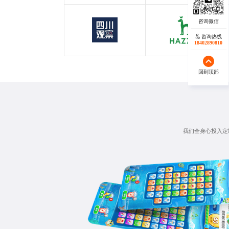
四川观察
哈吉斯
咨询热线
咨询热线
四川观察
服装行业
18402890810
18140119082
回到顶部
回到顶部
我们全身心投入定