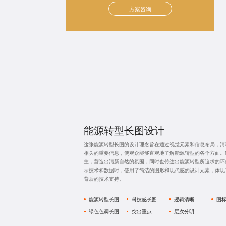
方案咨询
能源转型长图设计
这张能源转型长图的设计理念旨在通过视觉元素和信息布局，清
相关的重要信息，使观众能够直观地了解能源转型的各个方面。
主，营造出清新自然的氛围，同时也传达出能源转型所追求的环
示技术和数据时，使用了简洁的图形和现代感的设计元素，体现
背后的技术支持。
能源转型长图
科技感长图
逻辑清晰
图
绿色色调长图
突出重点
层次分明