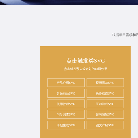
根据项目需求和
点击触发类SVG
点击触发预先设定好的动画效果
产品介绍SVG
视频播放SVG
音频播放SVG
操作指南SVG
使用教程SVG
互动游戏SVG
问卷调查SVG
趣味测试SVG
海报生成SVG
图文详解SVG