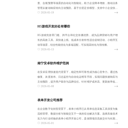
查、合规预警等场景的自动化与智能化，助力企业降本增效，推动法务
管理从被动响应转向主动预防。基于分层定价模型，支持中小企业快速
2026-05-19
落地与大型企业深
H5游戏开发好处有哪些
H5游戏凭借零门槛、跨平台和社交传播优势，成为品牌营销与用户增
长的高效工具。其快速上线、低成本分发特性适合促销活动、小程序互
动等场景，结合性能优化与多端适配，可实现高转化与强传播。
2026-05-13
南宁安卓软件维护范例
在安卓应用快速迭代背景下，稳定性和可靠性成为核心竞争力。通过热
修复、灰度发布、日志监控与自动化运维等手段，实现问题快速响应与
主动预防，提升用户留存与品牌信任。针对维护成本高、更新效率低等
2026-05-08
痛点，建议实施
表单开发公司推荐
在企业数字化转型背景下，表单小程序已从简单信息采集工具演变为集
流程管理、数据分析与智能交互于一体的综合解决方案。选择具备技术
实力与行业经验的表单小程序开发公司，是保障项目高效交付与长期可
2026-05-01
用的关键。需重