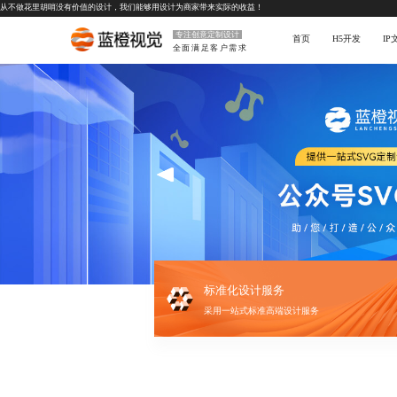
从不做花里胡哨没有价值的设计，我们能够用设计为商家带来实际的收益！
专注创意定制设计
首页
H5开发
I
全面满足客户需求
标准化设计服务
采用一站式标准高端设计服务