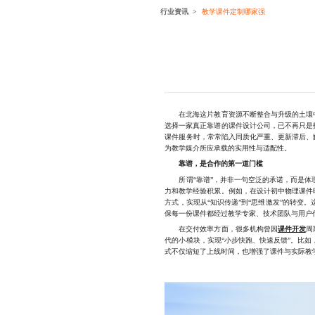
行业资讯
教学课件定制哪家强
在北海这片教育资源不断整合与升级的土壤
选择一家真正靠谱的课件设计公司，已不再只是
课件服务时，常常陷入同质化严重、更新滞后、
为教学媒介所应承载的实用性与适配性。
靠谱，是合作的第一道门槛
所谓“靠谱”，并非一句空泛的承诺，而是体现
力和教学经验积累。例如，在设计初中物理课件
方式，实现从“知识传递”到“思维激发”的转
保每一份课件都经过教学专家、技术团队与用户
在交付效率方面，很多机构曾因
课件开发
周
代的小模块，实现“小步快跑、快速反馈”。比
式不仅缩短了上线时间，也增强了课件与实际教