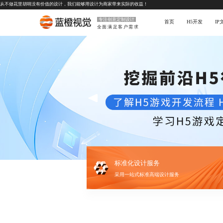
从不做花里胡哨没有价值的设计，我们能够用设计为商家带来实际的收益！
专注创意定制设计
首页
H5开发
I
全面满足客户需求
标准化设计服务
采用一站式标准高端设计服务