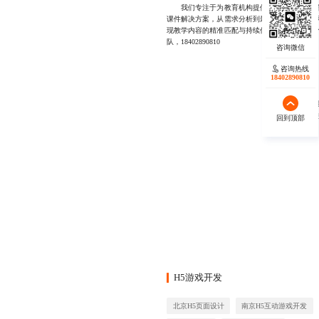
我们专注于为教育机构提供专业且可靠的课件
课件解决方案，从需求分析到最终交付全程透明
现教学内容的精准匹配与持续优化，目前已有多
队，18402890810
咨询热线
咨询热线
18402890810
18140119082
秉承“
回到顶部
回到顶部
H5游戏开发
北京H5页面设计
南京H5互动游戏开发