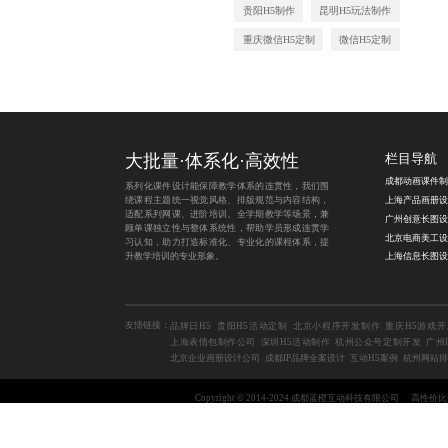
贵阳H5制作
昆明H5玩法制作
重庆微信H5定制
微信H5定制
大批量·体系化·高效性
栏目导航
系列化课件设计能保障教学体系的连贯性，我们围
绕课程主题统一视觉风格、排版规范与内容结构，
上海产品画册设
适配系列网课、进阶培训、全学期教学等场景，兼
顾单课独立性与整体系统性，帮助学员形成连贯学
习认知，助力打造标准化、专业化的课程体系，提
升教学培训的专业形象。
友情链接：
品牌日H5
贵阳H5活动定制
北京小程序开发制作
重庆H5游戏开
上海表情包制作公司
深圳H5活动制作
杭州公众号定制开发
广州
北京企业画册设计公司
成都IP品牌全案设计
互动H5案例
杭州网站排
Copyright © 2014-2024 成都蓝橙互动科技有限公司
高性价比
地区合集：
南京SVG交互设计公司
三亚VR游戏开发公司
合肥直播间装修公司
厦门
威海H5定制
成都表情包定制设计
海口会员系统开发公司
H5活动