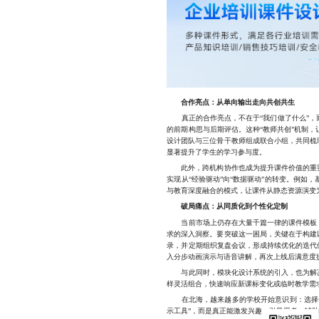
合作亮点：从单向输出走向共创共生
真正的合作亮点，不在于“我们做了什么”，而
的前期构思与后期评估。这种“教师共创”机制
设计团队与三位骨干教师组成联合小组，共同梳
显著提升了学生的学习参与度。
此外，跨机构协作也成为提升课件价值的重要
实现从“经验驱动”向“数据驱动”的转变。例
与教育深度融合的模式，让课件从静态资源演变
破局痛点：从同质化到个性化定制
当前市场上仍存在大量千篇一律的课件模板，尤
求的深入洞察。要突破这一困局，关键在于构建
录，并定期组织复盘会议，形成持续优化的迭代
入分步动画演示与语音讲解，再次上线后满意度提
与此同时，模块化设计系统的引入，也为解决更
样灵活组合，快速响应新课标变化或临时教学需
在北海，越来越多的学校开始意识到：选择一家
示工具”，而是真正能激发兴趣、引导思考、辅