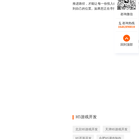
推进路径，才能让每一份投入都转化为真实的教
到自己的位置。如果您正在寻找一套真正懂教育、懂
咨询热线
咨询热线
18402890810
18140119082
回到顶部
回到顶部
秉承“
H5游戏开发
北京H5游戏开发
天津H5游戏开发
H5页面开发
合肥H5课件制作