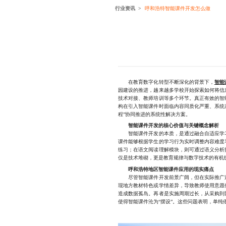
行业资讯
呼和浩特智能课件开发怎么做
在教育数字化转型不断深化的背景下，
智能
园建设的推进，越来越多学校开始探索如何将信
技术对接、教师培训等多个环节。真正有效的智
构在引入智能课件时面临内容同质化严重、系统
程”协同推进的系统性解决方案。
智能课件开发的核心价值与关键概念解析
智能课件开发的本质，是通过融合自适应学习
课件能够根据学生的学习行为实时调整内容难度
练习；在语文阅读理解模块，则可通过语义分析
仅是技术堆砌，更是教育规律与数字技术的有机
呼和浩特地区智能课件应用的现实痛点
尽管智能课件开发前景广阔，但在实际推广过
现地方教材特色或学情差异，导致教师使用意愿
造成数据孤岛。再者是实施周期过长，从采购到
使得智能课件沦为“摆设”。这些问题表明，单纯