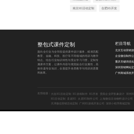
南京H5活动定制
合肥H5开发
整包式课件定制
栏目导航
面向全行业与全学段提供课件设计服务，精准匹配
教育、金融、科技、医疗等不同领域的培训与教学
企业微信制作公
特点。结合行业知识特性与受众学习习惯，定制专
属课件方案，让课件内容与视觉贴合行业属性，高
深圳营销网站定
效传递专业知识，全面提升各类教学与培训的质量
和效果。
广州商城系统开
友情链接：
大连H5活动定制
H5游戏制作
H5开发
贵阳企业IP形象设计
郑州H
H5活动定制
圣诞H5
太原H5制作公司
上海微信活动物料设计公司
天津微信营销活动定制
广州H5游戏开发公司
深圳小程序商城定制
Copyright © 2014-2024 成都蓝橙互动科技有限公司
全流程
地区合集：
AR大屏游戏定制
体感互动游戏定制
微信定制开发公司
积分商城开发公司
青岛创意插画设计
H5游戏开发公司
微信开发公司
攀枝花H5开发
AR大