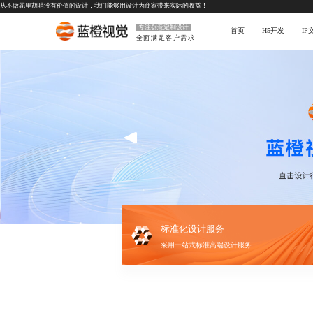
从不做花里胡哨没有价值的设计，我们能够用设计为商家带来实际的收益！
专注创意定制设计
首页
H5开发
I
全面满足客户需求
标准化设计服务
采用一站式标准高端设计服务